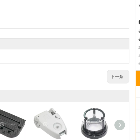
-
下一条: