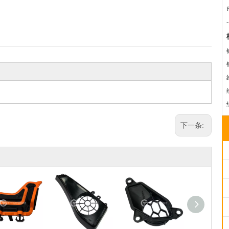
-
下一条: