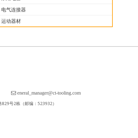
具09
汽车模具08
汽车模具06
汽车模具05
电气连接器
运动器材

eneral_manager@ct-tooling.com
29号2栋（邮编：523932）